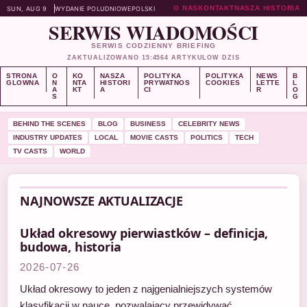
O NAS
KONTAKT
NASZA HISTORIA
SUN, AUG 9
WYDANIE POLUDNIOWE
POLSKI
SERWIS WIADOMOŚCI
SERWIS CODZIENNY BRIEFING
ZAKTUALIZOWANO 15:45
64 ARTYKULOW DZIS
STRONA
O
KO
NASZA
POLITYKA
POLITYKA
NEWS
B
GLOWNA
N
NTA
HISTORI
PRYWATNOS
COOKIES
LETTE
L
A
KT
A
CI
R
O
S
G
BEHIND THE SCENES
BLOG
BUSINESS
CELEBRITY NEWS
INDUSTRY UPDATES
LOCAL
MOVIE CASTS
POLITICS
TECH
TV CASTS
WORLD
NAJNOWSZE AKTUALIZACJE
Układ okresowy pierwiastków – definicja,
budowa, historia
2026-07-26
Układ okresowy to jeden z najgenialniejszych systemów
klasyfikacji w nauce, pozwalający przewidywać