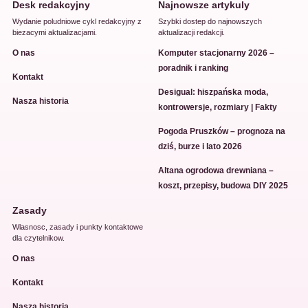
Desk redakcyjny
Najnowsze artykuly
Wydanie poludniowe cykl redakcyjny z
Szybki dostep do najnowszych
biezacymi aktualizacjami.
aktualizacji redakcji.
O nas
Komputer stacjonarny 2026 –
poradnik i ranking
Kontakt
Desigual: hiszpańska moda,
Nasza historia
kontrowersje, rozmiary | Fakty
Pogoda Pruszków – prognoza na
dziś, burze i lato 2026
Altana ogrodowa drewniana –
koszt, przepisy, budowa DIY 2025
Zasady
Wlasnosc, zasady i punkty kontaktowe
dla czytelnikow.
O nas
Kontakt
Nasza historia