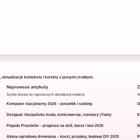
aktualizacje kontekstu i korekty z jasnymi zrodlami.
Najnowsze artykuly
Z
Szybki dostep do najnowszych aktualizacji redakcji.
W
Komputer stacjonarny 2026 – poradnik i ranking
O
Desigual: hiszpańska moda, kontrowersje, rozmiary | Fakty
K
Pogoda Pruszków – prognoza na dziś, burze i lato 2026
N
Altana ogrodowa drewniana – koszt, przepisy, budowa DIY 2025
P