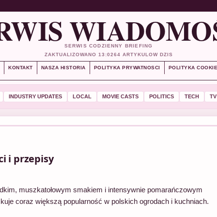
RWIS WIADOMO
SERWIS CODZIENNY BRIEFING
ZAKTUALIZOWANO 13:02
64 ARTYKULOW DZIS
S
KONTAKT
NASZA HISTORIA
POLITYKA PRYWATNOSCI
POLITYKA COOKI
INDUSTRY UPDATES
LOCAL
MOVIE CASTS
POLITICS
TECH
TV
 i przepisy
 słodkim, muszkatołowym smakiem i intensywnie pomarańczowym
uje coraz większą popularność w polskich ogrodach i kuchniach.