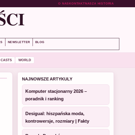
O NAS
KONTAKT
NASZA HISTORIA
ŚCI
ES
NEWSLETTER
BLOG
 CASTS
WORLD
NAJNOWSZE ARTYKULY
Komputer stacjonarny 2026 –
poradnik i ranking
Desigual: hiszpańska moda,
kontrowersje, rozmiary | Fakty