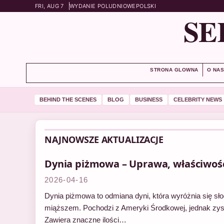
FRI, AUG 7
WYDANIE POLUDNIOWE
POLSKI
SE
STRONA GLOWNA
O NA
BEHIND THE SCENES
BLOG
BUSINESS
CELEBRITY NEWS
NAJNOWSZE AKTUALIZACJE
Dynia piżmowa – Uprawa, właściwości
2026-04-16
Dynia piżmowa to odmiana dyni, która wyróżnia się
miąższem. Pochodzi z Ameryki Środkowej, jednak zysk
Zawiera znaczne ilości…