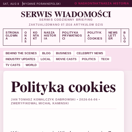
O NAS
KONTAKT
NASZA HISTORIA
SAT, AUG 8
WYDANIE PORANNE
POLSKI
SERWIS WIADOMOŚCI
SERWIS CODZIENNY BRIEFING
ZAKTUALIZOWANO 07:15
16 ARTYKULOW DZIS
STRONA
O
KO
NASZA
POLITYKA
POLITYK
NEWS
B
GLOWN
N
NTA
HISTOR
PRYWATNOS
A
LETT
L
A
A
KT
IA
CI
COOKIES
ER
O
S
G
BEHIND THE SCENES
BLOG
BUSINESS
CELEBRITY NEWS
INDUSTRY UPDATES
LOCAL
MOVIE CASTS
POLITICS
TECH
TV CASTS
WORLD
Polityka cookies
JAN TOMASZ KOWALCZYK DABROWSKI • 2026-04-06 •
ZWERYFIKOWAL MICHAL KAMINSKI