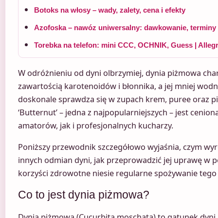
Botoks na włosy – wady, zalety, cena i efekty
Azofoska – nawóz uniwersalny: dawkowanie, terminy 
Torebka na telefon: mini CCC, OCHNIK, Guess | Alleg
W odróżnieniu od dyni olbrzymiej, dynia piżmowa char
zawartością karotenoidów i błonnika, a jej mniej wodn
doskonale sprawdza się w zupach krem, puree oraz p
‘Butternut’ – jedna z najpopularniejszych – jest ceni
amatorów, jak i profesjonalnych kucharzy.
Poniższy przewodnik szczegółowo wyjaśnia, czym wyró
innych odmian dyni, jak przeprowadzić jej uprawę w po
korzyści zdrowotne niesie regularne spożywanie tego
Co to jest dynia piżmowa?
Dynia piżmowa (Cucurbita moschata) to gatunek dyni