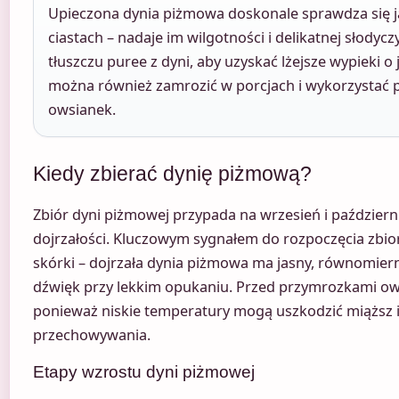
Upieczona dynia piżmowa doskonale sprawdza się j
ciastach – nadaje im wilgotności i delikatnej słodycz
tłuszczu puree z dyni, aby uzyskać lżejsze wypieki o
można również zamrozić w porcjach i wykorzystać p
owsianek.
Kiedy zbierać dynię piżmową?
Zbiór dyni piżmowej przypada na wrzesień i październi
dojrzałości. Kluczowym sygnałem do rozpoczęcia zbior
skórki – dojrzała dynia piżmowa ma jasny, równomiern
dźwięk przy lekkim opukaniu. Przed przymrozkami owo
ponieważ niskie temperatury mogą uszkodzić miąższ i
przechowywania.
Etapy wzrostu dyni piżmowej