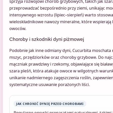
sprzyja rozwojowi chorób grzybowych, takich jak szara
przeprowadzać bezpośrednio przy ziemi, unikając mocz
intensywnego wzrostu (lipiec–sierpień) warto stosow
wieloskładnikowe nawozy mineralne, które wspierają 
owoców.
Choroby i szkodniki dyni piżmowej
Podobnie jak inne odmiany dyni, Cucurbita moschata 
mszyc, przędziorków oraz choroby grzybowe. Do naj
mączniak prawdziwy i rzekomy, objawiające się biaław
szara pleśń, która atakuje owoce w wilgotnych warunk
unikanie nadmiernego zagęszczenia roślin, zapewnien
systematyczne usuwanie porażonych liści.
JAK CHRONIĆ DYNIĘ PRZED CHOROBAMI
Regularne opryski preparatami naturalnymi, takimi 