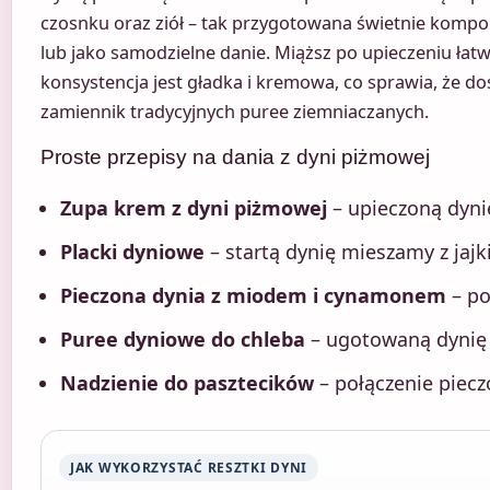
czosnku oraz ziół – tak przygotowana świetnie kompo
lub jako samodzielne danie. Miąższ po upieczeniu łatw
konsystencja jest gładka i kremowa, co sprawia, że d
zamiennik tradycyjnych puree ziemniaczanych.
Proste przepisy na dania z dyni piżmowej
Zupa krem z dyni piżmowej
– upieczoną dyn
Placki dyniowe
– startą dynię mieszamy z jajk
Pieczona dynia z miodem i cynamonem
– po
Puree dyniowe do chleba
– ugotowaną dynię 
Nadzienie do pasztecików
– połączenie piecz
JAK WYKORZYSTAĆ RESZTKI DYNI