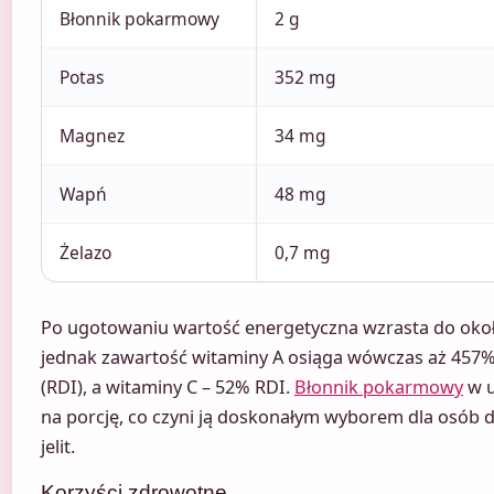
Błonnik pokarmowy
2 g
Potas
352 mg
Magnez
34 mg
Wapń
48 mg
Żelazo
0,7 mg
Po ugotowaniu wartość energetyczna wzrasta do około 
jednak zawartość witaminy A osiąga wówczas aż 457
(RDI), a witaminy C – 52% RDI.
Błonnik pokarmowy
w u
na porcję, co czyni ją doskonałym wyborem dla osób 
jelit.
Korzyści zdrowotne