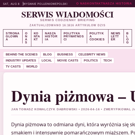
O NAS
KONTAKT
NASZA HISTORIA
SAT, AUG 8
WYDANIE POLUDNIOWE
POLSKI
SERWIS WIADOMOŚCI
SERWIS CODZIENNY BRIEFING
ZAKTUALIZOWANO 16:16
16 ARTYKULOW DZIS
STRONA
O
KO
NASZA
POLITYKA
POLITYK
NEWS
B
GLOWN
N
NTA
HISTOR
PRYWATNOS
A
LETT
L
A
A
KT
IA
CI
COOKIES
ER
O
S
G
BEHIND THE SCENES
BLOG
BUSINESS
CELEBRITY NEWS
INDUSTRY UPDATES
LOCAL
MOVIE CASTS
POLITICS
TECH
TV CASTS
WORLD
Dynia piżmowa – U
JAN TOMASZ KOWALCZYK DABROWSKI • 2026-04-16 • ZWERYFIKOWAL 
Dynia piżmowa to odmiana dyni, która wyróżnia się 
smakiem i intensywnie pomarańczowym miąższem. Po