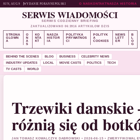
O NAS
KONTAKT
NASZA HISTORIA
SUN, AUG 9
WYDANIE PORANNE
POLSKI
SERWIS WIADOMOŚCI
SERWIS CODZIENNY BRIEFING
ZAKTUALIZOWANO 06:39
16 ARTYKULOW DZIS
STRONA
O
KO
NASZA
POLITYKA
POLITYK
NEWS
B
GLOWN
N
NTA
HISTOR
PRYWATNOS
A
LETT
L
A
A
KT
IA
CI
COOKIES
ER
O
S
G
BEHIND THE SCENES
BLOG
BUSINESS
CELEBRITY NEWS
INDUSTRY UPDATES
LOCAL
MOVIE CASTS
POLITICS
TECH
TV CASTS
WORLD
Trzewiki damskie –
różnią się od botk
JAN TOMASZ KOWALCZYK DABROWSKI • 2026-06-15 • ZWERYFIKOWAL