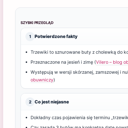
SZYBKI PRZEGLĄD
Potwierdzone fakty
1
Trzewiki to sznurowane buty z cholewką do ko
Przeznaczone na jesień i zimę (
Vilero – blog 
Występują w wersji skórzanej, zamszowej i n
obuwniczy
)
Co jest niejasne
2
Dokładny czas pojawienia się terminu „trzewi
Czy zasada 3 butów ma konkretną datę pows