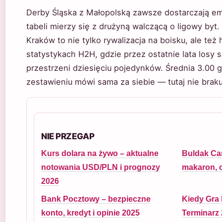
Derby Śląska z Małopolską zawsze dostarczają em
tabeli mierzy się z drużyną walczącą o ligowy byt
Kraków to nie tylko rywalizacja na boisku, ale też 
statystykach H2H, gdzie przez ostatnie lata losy 
przestrzeni dziesięciu pojedynków. Średnia 3.00 
zestawieniu mówi sama za siebie — tutaj nie braku
NIE PRZEGAP
Kurs dolara na żywo – aktualne
Buldak Ca
notowania USD/PLN i prognozy
makaron, o
2026
Bank Pocztowy – bezpieczne
Kiedy Gra 
konto, kredyt i opinie 2025
Terminarz