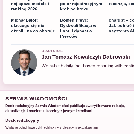
najlepsze modele i
po nr rejestracyjnym
recenzja, ce
ranking 2026
krok po kroku
Michał Bajor:
Domen Prevc:
chargpt – co
dlaczego się nie
Dyskwalifikacja w
Jak pobrać 
ożenił i na co choruje
Lahti i dynastia
asystenta AI
Prevców
O AUTORZE
Jan Tomasz Kowalczyk Dabrowski
We publish daily fact-based reporting with conti
SERWIS WIADOMOŚCI
Desk redakcyjny Serwis Wiadomości publikuje zweryfikowane relacje,
aktualizacje kontekstu i korekty z jasnymi zrodlami.
Desk redakcyjny
Wydanie poludniowe cykl redakcyjny z biezacymi aktualizacjami.