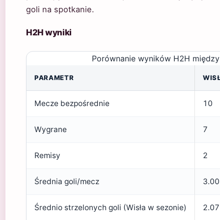
goli na spotkanie.
H2H wyniki
Porównanie wyników H2H między
PARAMETR
WIS
Mecze bezpośrednie
10
Wygrane
7
Remisy
2
Średnia goli/mecz
3.00
Średnio strzelonych goli (Wisła w sezonie)
2.07