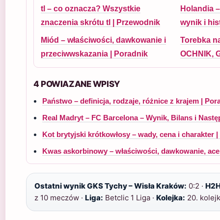
tl – co oznacza? Wszystkie
Holandia –
znaczenia skrótu tl | Przewodnik
wynik i hi
Miód – właściwości, dawkowanie i
Torebka na
przeciwwskazania | Poradnik
OCHNIK, G
4 POWIAZANE WPISY
Państwo – definicja, rodzaje, różnice z krajem | Por
Real Madryt – FC Barcelona – Wynik, Bilans i Nast
Kot brytyjski krótkowłosy – wady, cena i charakter 
Kwas askorbinowy – właściwości, dawkowanie, ace
Ostatni wynik GKS Tychy – Wisła Kraków:
0:2 ·
H2H
z 10 meczów ·
Liga:
Betclic 1 Liga ·
Kolejka:
20. kolejk