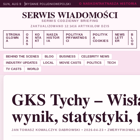
O NAS
KONTAKT
NASZA HISTORIA
SUN, AUG 9
WYDANIE POLUDNIOWE
POLSKI
SERWIS WIADOMOŚCI
SERWIS CODZIENNY BRIEFING
ZAKTUALIZOWANO 12:14
16 ARTYKULOW DZIS
STRONA
O
KO
NASZA
POLITYKA
POLITYK
NEWS
B
GLOWN
N
NTA
HISTOR
PRYWATNOS
A
LETT
L
A
A
KT
IA
CI
COOKIES
ER
O
S
G
BEHIND THE SCENES
BLOG
BUSINESS
CELEBRITY NEWS
INDUSTRY UPDATES
LOCAL
MOVIE CASTS
POLITICS
TECH
TV CASTS
WORLD
GKS Tychy – Wisł
wynik, statystyki,
JAN TOMASZ KOWALCZYK DABROWSKI • 2026-04-23 • ZWERYFIKOWAL 