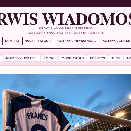
RWIS WIADOMO
SERWIS CODZIENNY BRIEFING
ZAKTUALIZOWANO 04:31
16 ARTYKULOW DZIS
S
KONTAKT
NASZA HISTORIA
POLITYKA PRYWATNOSCI
POLITYKA COOKI
INDUSTRY UPDATES
LOCAL
MOVIE CASTS
POLITICS
TECH
TV