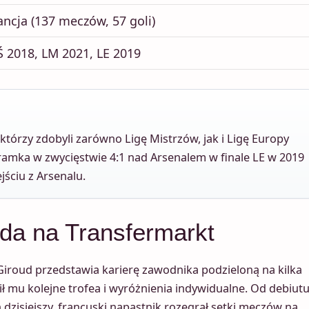
ancja (137 meczów, 57 goli)
 2018, LM 2021, LE 2019
którzy zdobyli zarówno Ligę Mistrzów, jak i Ligę Europy
bramka w zwycięstwie 4:1 nad Arsenalem w finale LE w 2019
jściu z Arsenalu.
ouda na Transfermarkt
 Giroud przedstawia karierę zawodnika podzieloną na kilka
ł mu kolejne trofea i wyróżnienia indywidualne. Od debiut
 dzisiejszy, francuski napastnik rozegrał setki meczów na