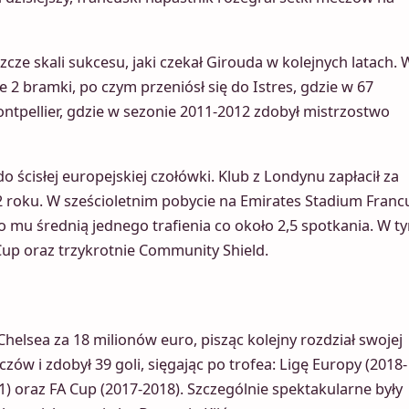
zcze skali sukcesu, jaki czekał Girouda w kolejnych latach. 
 2 bramki, po czym przeniósł się do Istres, gdzie w 67
ontpellier, gdzie w sezonie 2011-2012 zdobył mistrzostwo
do ścisłej europejskiej czołówki. Klub z Londynu zapłacił za
 roku. W sześcioletnim pobycie na Emirates Stadium Franc
ło mu średnią jednego trafienia co około 2,5 spotkania. W t
Cup oraz trzykrotnie Community Shield.
Chelsea za 18 milionów euro, pisząc kolejny rozdział swojej
ów i zdobył 39 goli, sięgając po trofea: Ligę Europy (2018-
) oraz FA Cup (2017-2018). Szczególnie spektakularne były