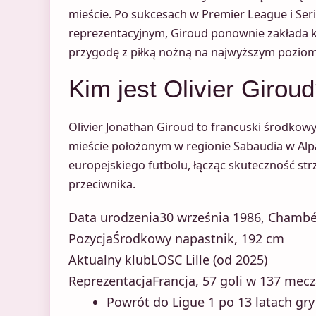
mieście. Po sukcesach w Premier League i Ser
reprezentacyjnym, Giroud ponownie zakłada k
przygodę z piłką nożną na najwyższym poziom
Kim jest Olivier Girou
Olivier Jonathan Giroud to francuski środko
mieście położonym w regionie Sabaudia w Alp
europejskiego futbolu, łącząc skuteczność st
przeciwnika.
Data urodzenia
30 września 1986, Chambé
Pozycja
Środkowy napastnik, 192 cm
Aktualny klub
LOSC Lille (od 2025)
Reprezentacja
Francja, 57 goli w 137 mec
Powrót do Ligue 1 po 13 latach gry