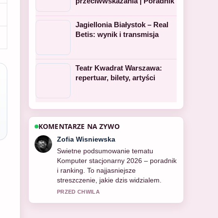
przeciwwskazania | Poradnik
Jagiellonia Białystok – Real
Betis: wynik i transmisja
Teatr Kwadrat Warszawa:
repertuar, bilety, artyści
KOMENTARZE NA ZYWO
Piotr Zielinski
Sledze Desigual: hiszpańska moda,
kontrowersje, rozmiary | Fakty na
biezaco i doceniam wywazony ton.
3 MIN TEMU
u