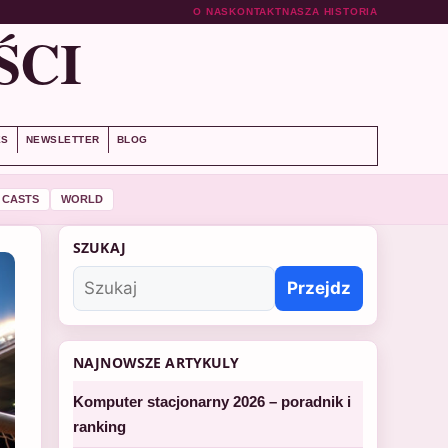
O NAS
KONTAKT
NASZA HISTORIA
ŚCI
ES
NEWSLETTER
BLOG
 CASTS
WORLD
SZUKAJ
Przejdz
NAJNOWSZE ARTYKULY
Komputer stacjonarny 2026 – poradnik i
ranking