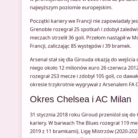
najwyższym poziomie europejskim.
Początki kariery we Francji nie zapowiadały jes
Grenoble rozegrał 25 spotkań i zdobył zaledwie
meczach strzelił 36 goli. Przełom nastąpił w M
Francji, zaliczając 85 występów i 39 bramek.
Arsenal stał się dla Girouda okazją do wejścia 
niego około 12 milionów euro 26 czerwca 2012
rozegrał 253 mecze i zdobył 105 goli, co dawa
okresie trzykrotnie wygrywał z Arsenalem FA 
Okres Chelsea i AC Milan
31 stycznia 2018 roku Giroud przeniósł się do 
kariery. W barwach The Blues rozegrał 119 mecz
2019 z 11 bramkami), Ligę Mistrzów (2020-2021