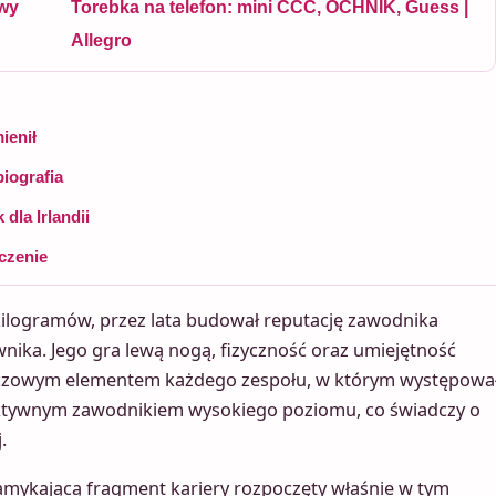
owy
Torebka na telefon: mini CCC, OCHNIK, Guess |
Allegro
mienił
biografia
dla Irlandii
ńczenie
kilogramów, przez lata budował reputację zawodnika
ika. Jego gra lewą nogą, fizyczność oraz umiejętność
luczowym elementem każdego zespołu, w którym występował
 aktywnym zawodnikiem wysokiego poziomu, co świadczy o
.
amykającą fragment kariery rozpoczęty właśnie w tym