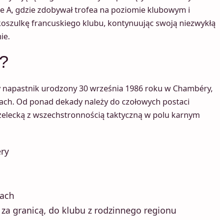
ie A, gdzie zdobywał trofea na poziomie klubowym i
oszulkę francuskiego klubu, kontynuując swoją niezwykłą
ie.
d?
wy napastnik urodzony 30 września 1986 roku w Chambéry,
ach. Od ponad dekady należy do czołowych postaci
rzelecką z wszechstronnością taktyczną w polu karnym
ry
zach
 za granicą, do klubu z rodzinnego regionu