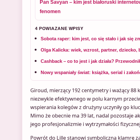
Pan Savyan – kim jest białoruski internet
fenomen
4 POWIAZANE WPISY
Sobota raper: kim jest, co się stało i jak się z
Olga Kalicka: wiek, wzrost, partner, dziecko, 
Cashback – co to jest i jak działa? Przewodnik 
Nowy wspaniały świat: książka, serial i zako
Giroud, mierzący 192 centymetry i ważący 88 
niezwykle efektywnego w polu karnym przeciwn
wspierania kolegów z drużyny uczyniły go k
Mimo że obecnie ma 39 lat, nadal pozostaje
jego profesjonalizmie i wytrzymałości fizycznej
Powrót do Lille stanowi symboliczną klamrę z