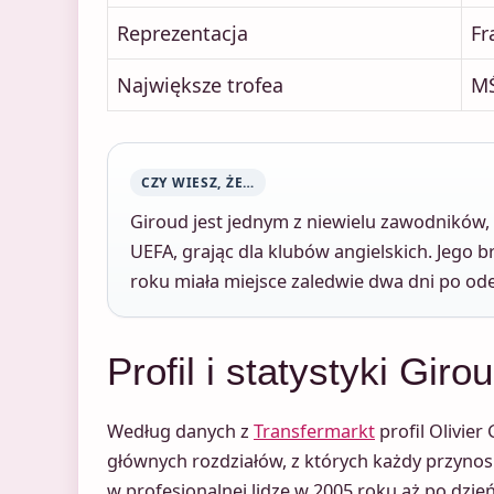
Reprezentacja
Fr
Największe trofea
MŚ
CZY WIESZ, ŻE…
Giroud jest jednym z niewielu zawodników, 
UEFA, grając dla klubów angielskich. Jego 
roku miała miejsce zaledwie dwa dni po ode
Profil i statystyki Gir
Według danych z
Transfermarkt
profil Olivier
głównych rozdziałów, z których każdy przynosi
w profesjonalnej lidze w 2005 roku aż po dzień