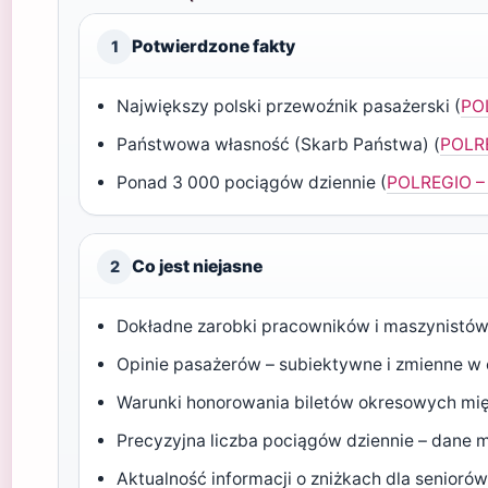
Potwierdzone fakty
1
Największy polski przewoźnik pasażerski (
PO
Państwowa własność (Skarb Państwa) (
POLRE
Ponad 3 000 pociągów dziennie (
POLREGIO – 
Co jest niejasne
2
Dokładne zarobki pracowników i maszynistów
Opinie pasażerów – subiektywne i zmienne w 
Warunki honorowania biletów okresowych mi
Precyzyjna liczba pociągów dziennie – dane 
Aktualność informacji o zniżkach dla senio