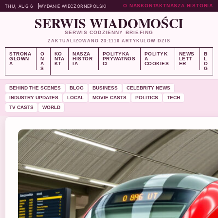
O NAS
KONTAKT
NASZA HISTORIA
THU, AUG 6
WYDANIE WIECZORNE
POLSKI
SERWIS WIADOMOŚCI
SERWIS CODZIENNY BRIEFING
ZAKTUALIZOWANO 23:11
16 ARTYKULOW DZIS
STRONA
O
KO
NASZA
POLITYKA
POLITYK
NEWS
B
GLOWN
N
NTA
HISTOR
PRYWATNOS
A
LETT
L
A
A
KT
IA
CI
COOKIES
ER
O
S
G
BEHIND THE SCENES
BLOG
BUSINESS
CELEBRITY NEWS
INDUSTRY UPDATES
LOCAL
MOVIE CASTS
POLITICS
TECH
TV CASTS
WORLD