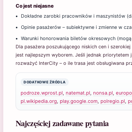
Co jest niejasne
Dokładne zarobki pracowników i maszynistów (d
Opinie pasażerów – subiektywne i zmienne w cza
Warunki honorowania biletów okresowych (mogą 
Dla pasażera poszukującego niskich cen i szerokiej
jest najlepszym wyborem. Jeśli jednak priorytetem 
rozważyć InterCity – o ile trasa jest obsługiwana p
DODATKOWE ŹRÓDŁA
podroze.wprost.pl
,
natemat.pl
,
nonsa.pl
,
europo
pl.wikipedia.org
,
play.google.com
,
polregio.pl
,
p
Najczęściej zadawane pytania