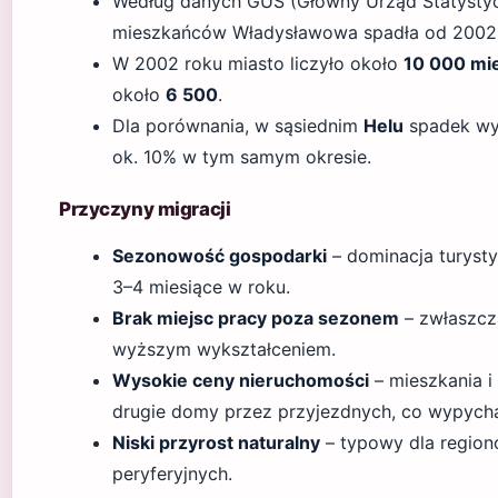
Według danych GUS (Główny Urząd Statystycz
mieszkańców Władysławowa spadła od 2002
W 2002 roku miasto liczyło około
10 000 mi
około
6 500
.
Dla porównania, w sąsiednim
Helu
spadek wyn
ok. 10% w tym samym okresie.
Przyczyny migracji
Sezonowość gospodarki
– dominacja turysty
3–4 miesiące w roku.
Brak miejsc pracy poza sezonem
– zwłaszcza
wyższym wykształceniem.
Wysokie ceny nieruchomości
– mieszkania 
drugie domy przez przyjezdnych, co wypych
Niski przyrost naturalny
– typowy dla region
peryferyjnych.