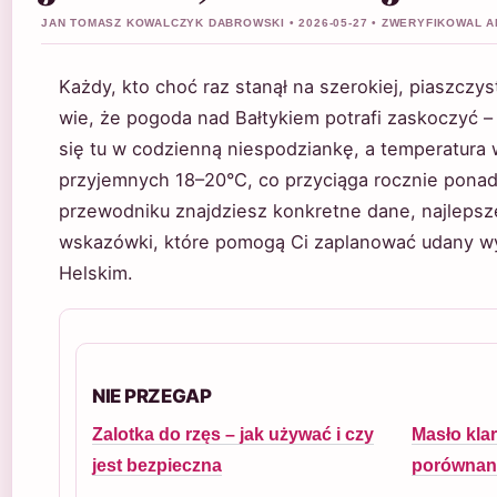
JAN TOMASZ KOWALCZYK DABROWSKI • 2026-05-27 • ZWERYFIKOWAL 
Każdy, kto choć raz stanął na szerokiej, piaszczy
wie, że pogoda nad Bałtykiem potrafi zaskoczyć – s
się tu w codzienną niespodziankę, a temperatura 
przyjemnych 18–20°C, co przyciąga rocznie ponad 
przewodniku znajdziesz konkretne dane, najlepsze
wskazówki, które pomogą Ci zaplanować udany w
Helskim.
NIE PRZEGAP
Zalotka do rzęs – jak używać i czy
Masło kla
jest bezpieczna
porównani