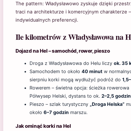
The pattern: Władysławowo zyskuje dzięki przestrz
traci na architekturze i komercyjnym charakterze 
indywidualnych preferencji.
Ile kilometrów z Władysławowa na H
Dojazd na Hel – samochód, rower, pieszo
Droga z Władysławowa do Helu liczy
ok. 35
Samochodem to około
40 minut
w normalnych
sierpniu korki mogą wydłużyć podróż do
1,5
Rowerem – świetna opcja: ścieżka rowerowa 
Półwysep Helski, dystans to ok.
2–2,5 godzin
Pieszo – szlak turystyczny
„Droga Helska”
ma
około
6–7 godzin
marszu.
Jak ominąć korki na Hel