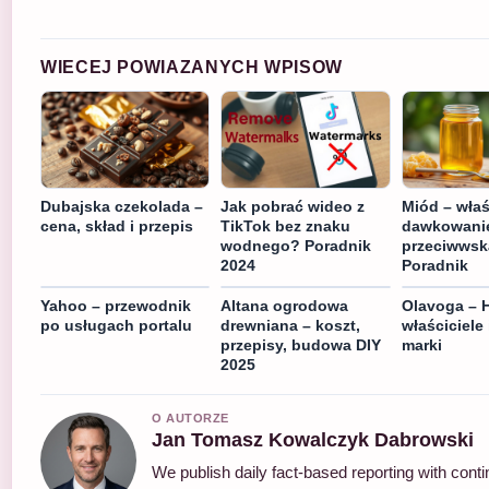
WIECEJ POWIAZANYCH WPISOW
Dubajska czekolada –
Jak pobrać wideo z
Miód – właś
cena, skład i przepis
TikTok bez znaku
dawkowanie
wodnego? Poradnik
przeciwwska
2024
Poradnik
Yahoo – przewodnik
Altana ogrodowa
Olavoga – H
po usługach portalu
drewniana – koszt,
właściciele 
przepisy, budowa DIY
marki
2025
O AUTORZE
Jan Tomasz Kowalczyk Dabrowski
We publish daily fact-based reporting with conti