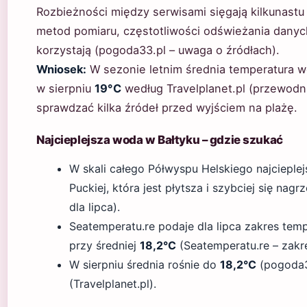
Rozbieżności między serwisami sięgają kilkunastu 
metod pomiaru, częstotliwości odświeżania danych
korzystają (pogoda33.pl – uwaga o źródłach).
Wniosek:
W sezonie letnim średnia temperatura w
w sierpniu
19°C
według Travelplanet.pl (przewodni
sprawdzać kilka źródeł przed wyjściem na plażę.
Najcieplejsza woda w Bałtyku – gdzie szukać
W skali całego Półwyspu Helskiego najcieple
Puckiej, która jest płytsza i szybciej się na
dla lipca).
Seatemperatu.re podaje dla lipca zakres tem
przy średniej
18,2°C
(Seatemperatu.re – zakr
W sierpniu średnia rośnie do
18,2°C
(pogoda3
(Travelplanet.pl).