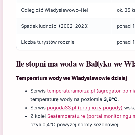
Odległość Władysławowo–Hel
ok. 35 
Spadek ludności (2002–2023)
ponad 1
Liczba turystów rocznie
ponad 1,
Ile stopni ma woda w Bałtyku we Wł
Temperatura wody we Władysławowie dzisiaj
Serwis
temperaturamorza.pl (agregator pomi
temperaturę wody na poziomie
3,9°C
.
Serwis
pogoda33.pl (prognozy pogody)
wska
Z kolei
Seatemperatu.re (portal monitoringu 
czyli 0,4°C powyżej normy sezonowej.