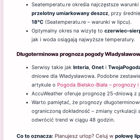
Seatemperatu.re określa najczęstsze warunk
przelotny umiarkowany deszcz
, przy średni
18°C
(Seatemperatu.re – warunki w lipcu).
Optymalny okres na wizytę to
czerwiec–sier
jak i woda osiągają najwyższe temperatury.
Długoterminowa prognoza pogody Władysławo
Serwisy takie jak
Interia
,
Onet
i
TwojaPogod
dniowe dla Władysławowa. Podobne zestawie
artykule o
Pogoda Bielsko-Biała – prognozy 
AccuWeather oferuje prognozę 25-dniową z 
Warto pamiętać, że prognozy długoterminow
ograniczoną dokładność – zmiany cyrkulacji 
odwrócić trend w ciągu 48 godzin.
Co to oznacza:
Planujesz urlop? Celuj w
połowę li