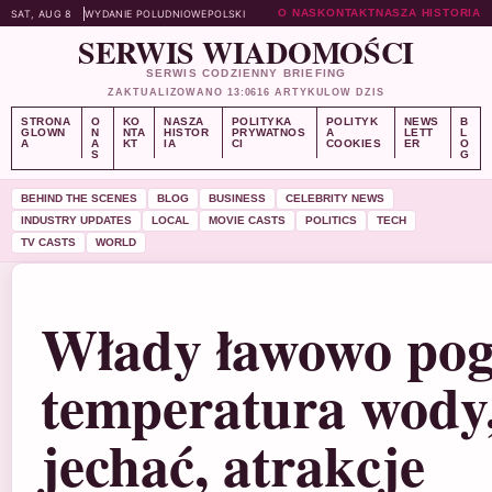
O NAS
KONTAKT
NASZA HISTORIA
SAT, AUG 8
WYDANIE POLUDNIOWE
POLSKI
SERWIS WIADOMOŚCI
SERWIS CODZIENNY BRIEFING
ZAKTUALIZOWANO 13:06
16 ARTYKULOW DZIS
STRONA
O
KO
NASZA
POLITYKA
POLITYK
NEWS
B
GLOWN
N
NTA
HISTOR
PRYWATNOS
A
LETT
L
A
A
KT
IA
CI
COOKIES
ER
O
S
G
BEHIND THE SCENES
BLOG
BUSINESS
CELEBRITY NEWS
INDUSTRY UPDATES
LOCAL
MOVIE CASTS
POLITICS
TECH
TV CASTS
WORLD
Włady ławowo pog
temperatura wody,
jechać, atrakcje