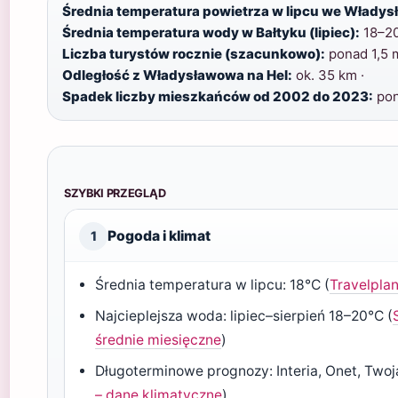
Średnia temperatura powietrza w lipcu we Władys
Średnia temperatura wody w Bałtyku (lipiec):
18–20
Liczba turystów rocznie (szacunkowo):
ponad 1,5 m
Odległość z Władysławowa na Hel:
ok. 35 km ·
Spadek liczby mieszkańców od 2002 do 2023:
pon
SZYBKI PRZEGLĄD
Pogoda i klimat
1
Średnia temperatura w lipcu: 18°C (
Travelplan
Najcieplejsza woda: lipiec–sierpień 18–20°C (
średnie miesięczne
)
Długoterminowe prognozy: Interia, Onet, Two
– dane klimatyczne
)