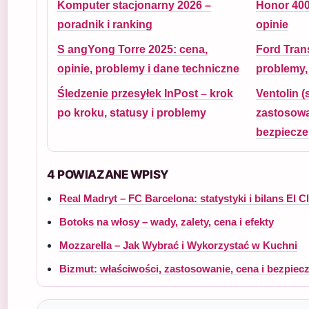
Komputer stacjonarny 2026 –
Honor 400 
poradnik i ranking
opinie
S angYong Torre 2025: cena,
Ford Tran
opinie, problemy i dane techniczne
problemy,
Śledzenie przesyłek InPost – krok
Ventolin (
po kroku, statusy i problemy
zastosowa
bezpiecz
4 POWIAZANE WPISY
Real Madryt – FC Barcelona: statystyki i bilans El C
Botoks na włosy – wady, zalety, cena i efekty
Mozzarella – Jak Wybrać i Wykorzystać w Kuchni
Bizmut: właściwości, zastosowanie, cena i bezpie