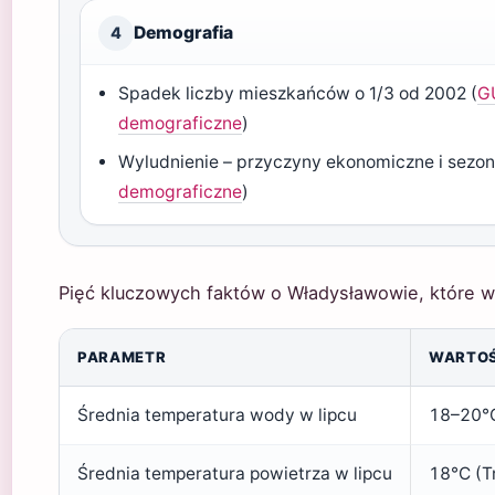
Demografia
4
Spadek liczby mieszkańców o 1/3 od 2002 (
G
demograficzne
)
Wyludnienie – przyczyny ekonomiczne i sezo
demograficzne
)
Pięć kluczowych faktów o Władysławowie, które 
PARAMETR
WARTO
Średnia temperatura wody w lipcu
18–20°C
Średnia temperatura powietrza w lipcu
18°C (Tr