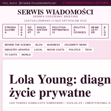
O NAS
KONTAKT
NASZA HISTORIA
THU, AUG 6
WYDANIE POLUDNIOWE
POLSKI
SERWIS WIADOMOŚCI
SERWIS CODZIENNY BRIEFING
ZAKTUALIZOWANO 17:54
16 ARTYKULOW DZIS
STRONA
O
KO
NASZA
POLITYKA
POLITYK
NEWS
B
GLOWN
N
NTA
HISTOR
PRYWATNOS
A
LETT
L
A
A
KT
IA
CI
COOKIES
ER
O
S
G
BEHIND THE SCENES
BLOG
BUSINESS
CELEBRITY NEWS
INDUSTRY UPDATES
LOCAL
MOVIE CASTS
POLITICS
TECH
TV CASTS
WORLD
Lola Young: diagn
życie prywatne
JAN TOMASZ KOWALCZYK DABROWSKI • 2026-06-25 • ZWERYFIKOWAL 