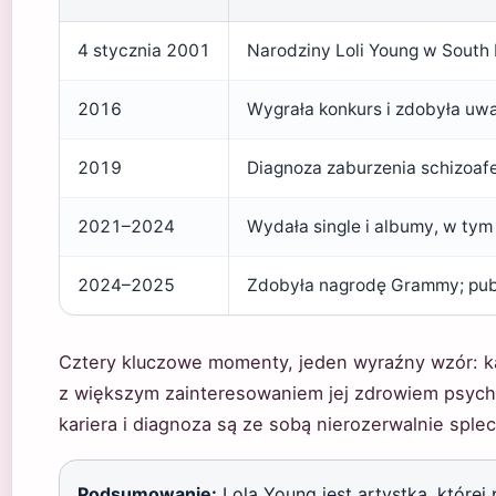
4 stycznia 2001
Narodziny Loli Young w South
2016
Wygrała konkurs i zdobyła uw
2019
Diagnoza zaburzenia schizoa
2021–2024
Wydała single i albumy, w tym
2024–2025
Zdobyła nagrodę Grammy; publ
Cztery kluczowe momenty, jeden wyraźny wzór: ka
z większym zainteresowaniem jej zdrowiem psychi
kariera i diagnoza są ze sobą nierozerwalnie splec
Podsumowanie:
Lola Young jest artystką, której