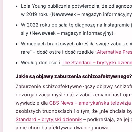
Lola Young publicznie potwierdziła, że zdiagnoz
w 2019 roku (Newsweek – magazyn informacyjny
W 2022 roku opisała tę diagnozę na Instagramie j
siły (Newsweek – magazyn informacyjny).
W mediach branżowych określiła swoje zaburzenie 
rare” – dość ostre i dość rzadkie (
Alternative Pr
Według doniesień
The Standard – brytyjski dzienn
Jakie są objawy zaburzenia schizoafektywnego?
Zaburzenie schizoafektywne łączy objawy schizofren
dezorganizacja myślenia) z zaburzeniami nastroju 
wywiadzie dla
CBS News – amerykańska telewizja 
osobistych trudnościach i o tym, że „nie chciała b
Standard – brytyjski dziennik
– podkreślają, że jej
a nie choroba afektywna dwubiegunowa.