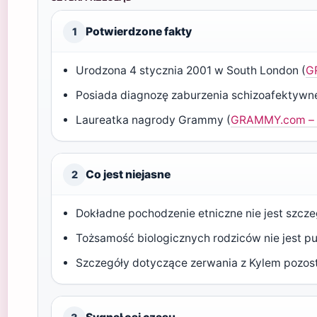
Potwierdzone fakty
1
Urodzona 4 stycznia 2001 w South London (
G
Posiada diagnozę zaburzenia schizoafektywn
Laureatka nagrody Grammy (
GRAMMY.com – o
Co jest niejasne
2
Dokładne pochodzenie etniczne nie jest szc
Tożsamość biologicznych rodziców nie jest pu
Szczegóły dotyczące zerwania z Kylem pozos