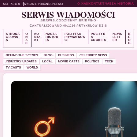
O NAS
KONTAKT
NASZA HISTORIA
SAT, AUG 8
WYDANIE PORANNE
POLSKI
SERWIS WIADOMOŚCI
SERWIS CODZIENNY BRIEFING
ZAKTUALIZOWANO 09:10
16 ARTYKULOW DZIS
STRONA
O
KO
NASZA
POLITYKA
POLITYK
NEWS
B
GLOWN
N
NTA
HISTOR
PRYWATNOS
A
LETT
L
A
A
KT
IA
CI
COOKIES
ER
O
S
G
BEHIND THE SCENES
BLOG
BUSINESS
CELEBRITY NEWS
INDUSTRY UPDATES
LOCAL
MOVIE CASTS
POLITICS
TECH
TV CASTS
WORLD