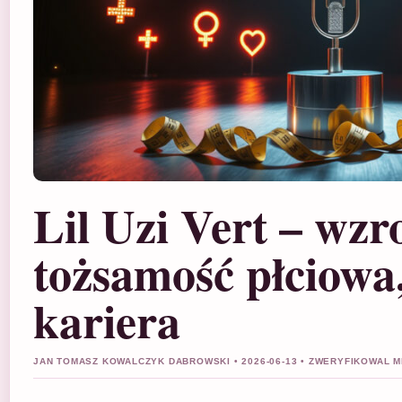
Lil Uzi Vert – wzro
tożsamość płciowa,
kariera
JAN TOMASZ KOWALCZYK DABROWSKI • 2026-06-13 • ZWERYFIKOWAL M