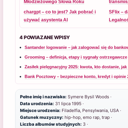
Młodzieżowego Słowa Roku
transmis
chargpt – co to jest? Jak pobrać i
SFlix – 
używać asystenta AI
Legalnoś
4 POWIAZANE WPISY
Santander logowanie – jak zalogować się do banko
Grooming – definicja, etapy i sygnały ostrzegawcze
Zasiłek pielęgnacyjny 2025: kwota, kto dostanie, j
Bank Pocztowy – bezpieczne konto, kredyt i opinie
Pełne imię i nazwisko:
Symere Bysil Woods ·
Data urodzenia:
31 lipca 1995 ·
Miejsce urodzenia:
Filadelfia, Pensylwania, USA ·
Gatunek muzyczny:
hip-hop, emo rap, trap ·
Liczba albumów studyjnych:
3 ·