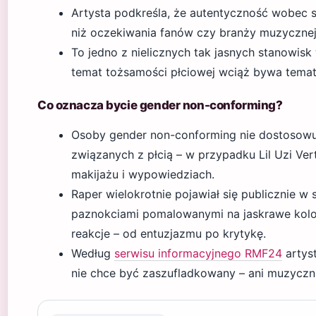
Artysta podkreśla, że autentyczność wobec si
niż oczekiwania fanów czy branży muzycznej
To jedno z nielicznych tak jasnych stanowisk
temat tożsamości płciowej wciąż bywa tema
Co oznacza bycie gender non-conforming?
Osoby gender non-conforming nie dostosowu
związanych z płcią – w przypadku Lil Uzi Vert
makijażu i wypowiedziach.
Raper wielokrotnie pojawiał się publicznie w 
paznokciami pomalowanymi na jaskrawe kolo
reakcje – od entuzjazmu po krytykę.
Według
serwisu informacyjnego RMF24
artyst
nie chce być zaszufladkowany – ani muzyczn