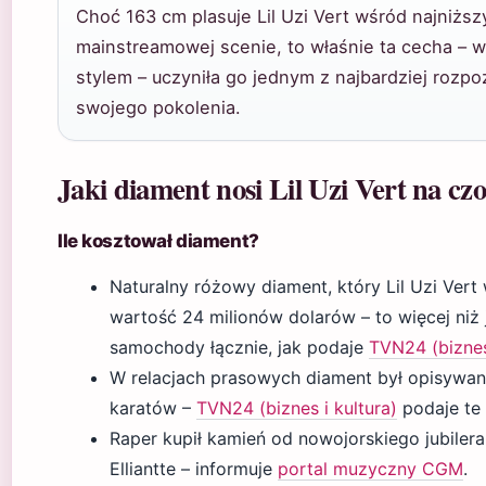
Choć 163 cm plasuje Lil Uzi Vert wśród najniżs
mainstreamowej scenie, to właśnie ta cecha – 
stylem – uczyniła go jednym z najbardziej rozp
swojego pokolenia.
Jaki diament nosi Lil Uzi Vert na czo
Ile kosztował diament?
Naturalny różowy diament, który Lil Uzi Vert
wartość 24 milionów dolarów – to więcej niż
samochody łącznie, jak podaje
TVN24 (biznes 
W relacjach prasowych diament był opisywan
karatów –
TVN24 (biznes i kultura)
podaje te 
Raper kupił kamień od nowojorskiego jubilera 
Elliantte – informuje
portal muzyczny CGM
.