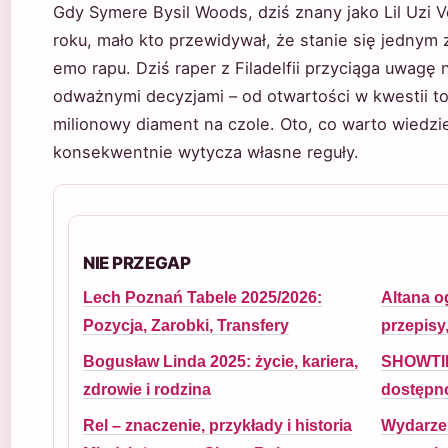
Gdy Symere Bysil Woods, dziś znany jako Lil Uzi V
roku, mało kto przewidywał, że stanie się jednym
emo rapu. Dziś raper z Filadelfii przyciąga uwagę n
odważnymi decyzjami – od otwartości w kwestii t
milionowy diament na czole. Oto, co warto wiedzie
konsekwentnie wytycza własne reguły.
NIE PRZEGAP
Lech Poznań Tabele 2025/2026:
Altana o
Pozycja, Zarobki, Transfery
przepisy
Bogusław Linda 2025: życie, kariera,
SHOWTIM
zdrowie i rodzina
dostępno
Rel – znaczenie, przykłady i historia
Wydarzen