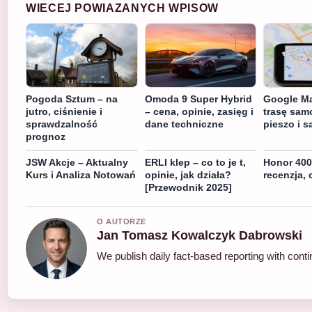
WIECEJ POWIAZANYCH WPISOW
Pogoda Sztum – na
Omoda 9 Super Hybrid
Google M
jutro, ciśnienie i
– cena, opinie, zasięg i
trasę sa
sprawdzalność
dane techniczne
pieszo i sa
prognoz
JSW Akcje – Aktualny
ERLI klep – co to je t,
Honor 400
Kurs i Analiza Notowań
opinie, jak działa?
recenzja, 
[Przewodnik 2025]
O AUTORZE
Jan Tomasz Kowalczyk Dabrowski
We publish daily fact-based reporting with conti