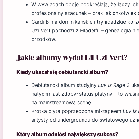
W wywiadach oboje podkreślają, że łączy ich 
profesjonalny szacunek – brak jakichkolwie
Cardi B ma dominikańskie i trynidadzkie korz
Uzi Vert pochodzi z Filadelfii – genealogia 
przodków.
Jakie albumy wydał Lil Uzi Vert?
Kiedy ukazał się debiutancki album?
Debiutancki album studyjny
Luv Is Rage 2
uka
natychmiast zdobył status platyny – to właśnie
na mainstreamową scenę.
Krótka płyta poprzedzona mixtape’em
Luv Is
artysty od undergroundu do światowego uzna
Który album odniósł największy sukces?