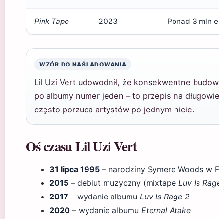
Pink Tape
2023
Ponad 3 mln 
WZÓR DO NAŚLADOWANIA
Lil Uzi Vert udowodnił, że konsekwentne budow
po albumy numer jeden – to przepis na długowi
często porzuca artystów po jednym hicie.
Oś czasu Lil Uzi Vert
31 lipca 1995
– narodziny Symere Woods w Fil
2015
– debiut muzyczny (mixtape
Luv Is Rag
2017
– wydanie albumu
Luv Is Rage 2
2020
– wydanie albumu
Eternal Atake