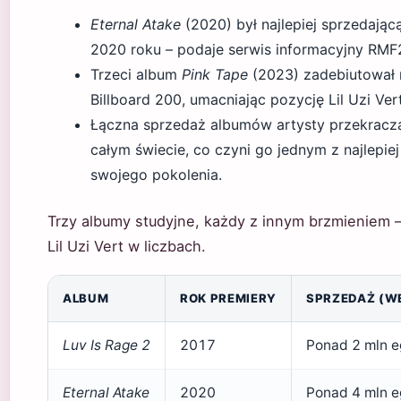
Eternal Atake
(2020) był najlepiej sprzedając
2020 roku – podaje serwis informacyjny RMF
Trzeci album
Pink Tape
(2023) zadebiutował n
Billboard 200, umacniając pozycję Lil Uzi Ve
Łączna sprzedaż albumów artysty przekracz
całym świecie, co czyni go jednym z najlepie
swojego pokolenia.
Trzy albumy studyjne, każdy z innym brzmieniem –
Lil Uzi Vert w liczbach.
ALBUM
ROK PREMIERY
SPRZEDAŻ (WE
Luv Is Rage 2
2017
Ponad 2 mln 
Eternal Atake
2020
Ponad 4 mln 