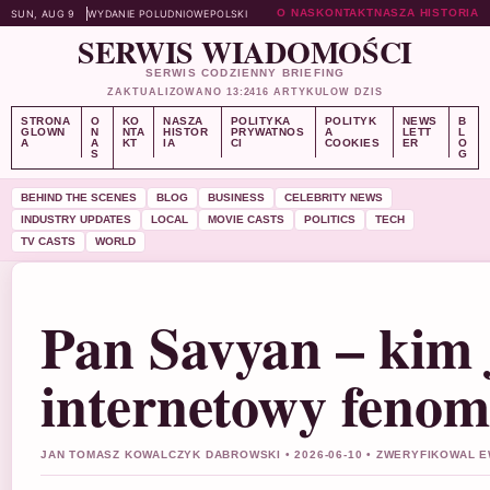
O NAS
KONTAKT
NASZA HISTORIA
SUN, AUG 9
WYDANIE POLUDNIOWE
POLSKI
SERWIS WIADOMOŚCI
SERWIS CODZIENNY BRIEFING
ZAKTUALIZOWANO 13:24
16 ARTYKULOW DZIS
STRONA
O
KO
NASZA
POLITYKA
POLITYK
NEWS
B
GLOWN
N
NTA
HISTOR
PRYWATNOS
A
LETT
L
A
A
KT
IA
CI
COOKIES
ER
O
S
G
BEHIND THE SCENES
BLOG
BUSINESS
CELEBRITY NEWS
INDUSTRY UPDATES
LOCAL
MOVIE CASTS
POLITICS
TECH
TV CASTS
WORLD
Pan Savyan – kim j
internetowy feno
JAN TOMASZ KOWALCZYK DABROWSKI • 2026-06-10 • ZWERYFIKOWAL