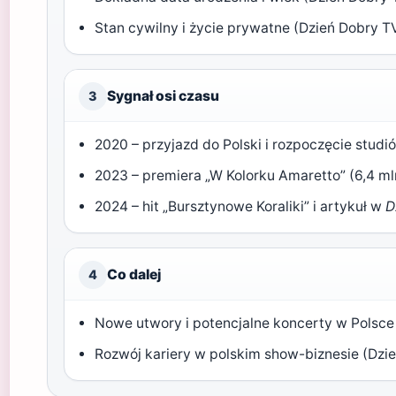
Stan cywilny i życie prywatne (Dzień Dobry 
Sygnał osi czasu
3
2020 – przyjazd do Polski i rozpoczęcie stud
2023 – premiera „W Kolorku Amaretto” (6,4 ml
2024 – hit „Bursztynowe Koraliki” i artykuł w
D
Co dalej
4
Nowe utwory i potencjalne koncerty w Polsce
Rozwój kariery w polskim show-biznesie (Dzi