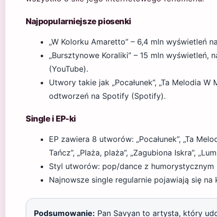
Najpopularniejsze piosenki
„W Kolorku Amaretto” – 6,4 mln wyświetleń n
„Bursztynowe Koraliki” – 15 mln wyświetleń,
(YouTube).
Utwory takie jak „Pocałunek”, „Ta Melodia W M
odtworzeń na Spotify (Spotify).
Single i EP-ki
EP zawiera 8 utworów: „Pocałunek”, „Ta Melod
Tańcz”, „Plaża, plaża”, „Zagubiona Iskra”, „
Styl utworów: pop/dance z humorystycznym a
Najnowsze single regularnie pojawiają się na
Podsumowanie:
Pan Savyan to artysta, który udo