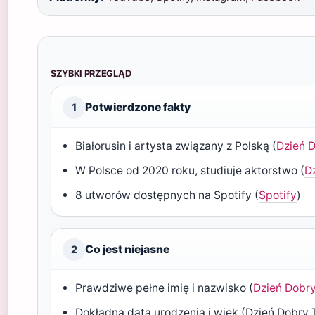
SZYBKI PRZEGLĄD
Potwierdzone fakty
1
Białorusin i artysta związany z Polską (
Dzień 
W Polsce od 2020 roku, studiuje aktorstwo (
D
8 utworów dostępnych na Spotify (
Spotify
)
Co jest niejasne
2
Prawdziwe pełne imię i nazwisko (
Dzień Dobr
Dokładna data urodzenia i wiek (Dzień Dobry