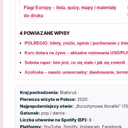
Flagi Europy – lista, quizy, mapy i materiały
do druku
4 POWIAZANE WPISY
POLREGIO: bilety, zniżki, opinie i porównanie z Int
Kurs dolara na żywo – aktualne notowania USD/PLN
Sobota raper: kim jest, co się stało i jak się zmienił
Azofoska – nawóz uniwersalny: dawkowanie, termin
Kraj pochodzenia:
Białoruś ·
Pierwsza wizyta w Polsce:
2020 ·
Najpopularniejszy utwór:
„Bursztynowe Koraliki” (15
Gatunek:
pop / dance ·
Liczba utworów na Spotify (EP):
8 ·
Platformy:
YouTube, Spotify, Instagram, Facebook