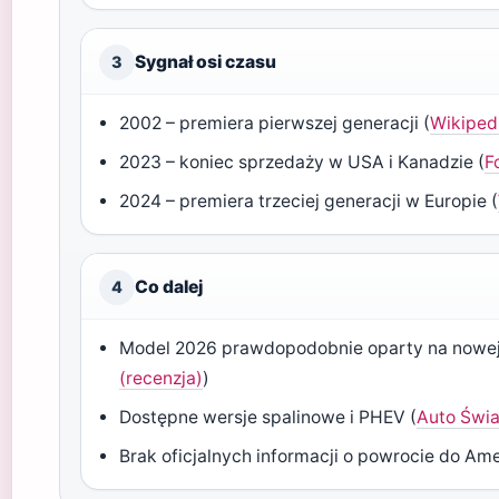
Sygnał osi czasu
3
2002 – premiera pierwszej generacji (
Wikiped
2023 – koniec sprzedaży w USA i Kanadzie (
F
2024 – premiera trzeciej generacji w Europie (
Co dalej
4
Model 2026 prawdopodobnie oparty na nowej
(recenzja)
)
Dostępne wersje spalinowe i PHEV (
Auto Świa
Brak oficjalnych informacji o powrocie do Ame