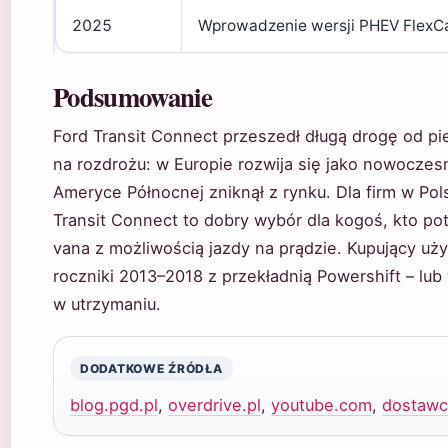
2025
Wprowadzenie wersji PHEV FlexC
Podsumowanie
Ford Transit Connect przeszedł długą drogę od p
na rozdrożu: w Europie rozwija się jako nowocze
Ameryce Północnej zniknął z rynku. Dla firm w Pol
Transit Connect to dobry wybór dla kogoś, kto 
vana z możliwością jazdy na prądzie. Kupujący u
roczniki 2013–2018 z przekładnią Powershift – lub
w utrzymaniu.
DODATKOWE ŹRÓDŁA
blog.pgd.pl
,
overdrive.pl
,
youtube.com
,
dostawc