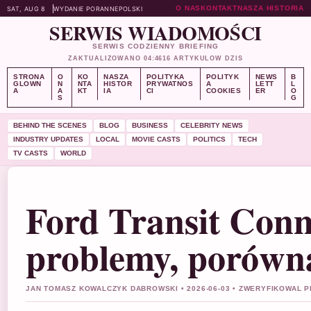
O NAS
KONTAKT
NASZA HISTORIA
SAT, AUG 8
WYDANIE PORANNE
POLSKI
SERWIS WIADOMOŚCI
SERWIS CODZIENNY BRIEFING
ZAKTUALIZOWANO 04:46
16 ARTYKULOW DZIS
STRONA
O
KO
NASZA
POLITYKA
POLITYK
NEWS
B
GLOWN
N
NTA
HISTOR
PRYWATNOS
A
LETT
L
A
A
KT
IA
CI
COOKIES
ER
O
S
G
BEHIND THE SCENES
BLOG
BUSINESS
CELEBRITY NEWS
INDUSTRY UPDATES
LOCAL
MOVIE CASTS
POLITICS
TECH
TV CASTS
WORLD
Ford Transit Conn
problemy, porówn
JAN TOMASZ KOWALCZYK DABROWSKI • 2026-06-03 • ZWERYFIKOWAL PI