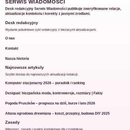
SERWIS WIADOMOŚCI
Desk redakcyjny Serwis Wiadomości publikuje zweryfikowane relacje,
aktualizacje kontekstu i korekty z jasnymi zrodlami.
Desk redakcyjny
Wydanie poludniowe cykl redakcyjny z biezacymi aktualizacjami.
O nas
Kontakt
Nasza historia
Najnowsze artykuly
Szybki dostep do najnowszych aktualizacji redakcji.
Komputer stacjonarny 2026 – poradnik i ranking
Desigual: hiszpańska moda, kontrowersje, rozmiary | Fakty
Pogoda Pruszków – prognoza na dziś, burze i lato 2026
Altana ogrodowa drewniana – koszt, przepisy, budowa DIY 2025
Zasady
Wlasnosc, zasady i punkty kontaktowe dla czytelnikow.