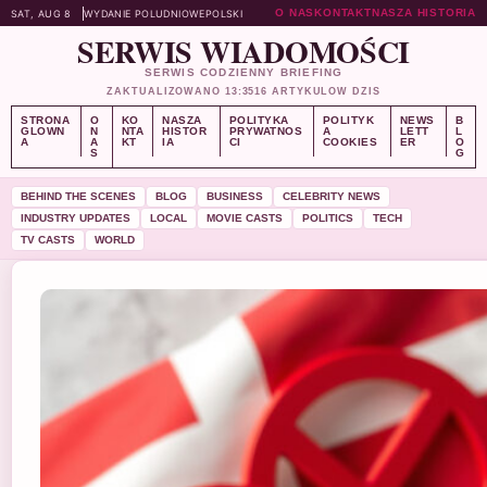
O NAS
KONTAKT
NASZA HISTORIA
SAT, AUG 8
WYDANIE POLUDNIOWE
POLSKI
SERWIS WIADOMOŚCI
SERWIS CODZIENNY BRIEFING
ZAKTUALIZOWANO 13:35
16 ARTYKULOW DZIS
STRONA
O
KO
NASZA
POLITYKA
POLITYK
NEWS
B
GLOWN
N
NTA
HISTOR
PRYWATNOS
A
LETT
L
A
A
KT
IA
CI
COOKIES
ER
O
S
G
BEHIND THE SCENES
BLOG
BUSINESS
CELEBRITY NEWS
INDUSTRY UPDATES
LOCAL
MOVIE CASTS
POLITICS
TECH
TV CASTS
WORLD