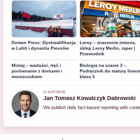
Domen Prevc: Dyskwalifikacja
Leroy – znaczenie imienia,
w Lahti i dynastia Prevców
sklep Leroy Merlin, raper |
Przewodnik
Mintaj – wartości, rtęć i
Biologia na czasie 3 –
porównanie z dorszem i
Podręcznik do matury liceu
morszczukiem
klasa 3
O AUTORZE
Jan Tomasz Kowalczyk Dabrowski
We publish daily fact-based reporting with conti