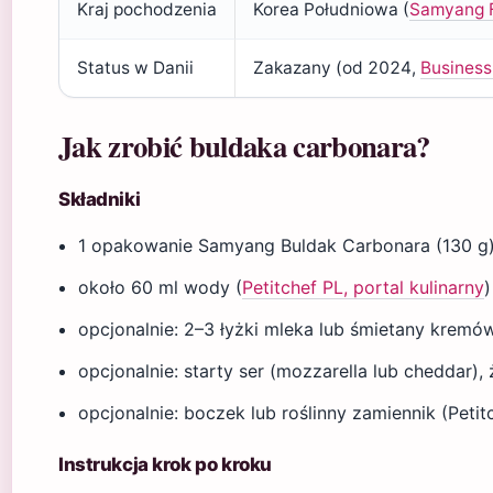
Kraj pochodzenia
Korea Południowa (
Samyang 
Status w Danii
Zakazany (od 2024,
Business
Jak zrobić buldaka carbonara?
Składniki
1 opakowanie Samyang Buldak Carbonara (130 g
około 60 ml wody (
Petitchef PL, portal kulinarny
)
opcjonalnie: 2–3 łyżki mleka lub śmietany kremó
opcjonalnie: starty ser (mozzarella lub cheddar),
opcjonalnie: boczek lub roślinny zamiennik (Petit
Instrukcja krok po kroku