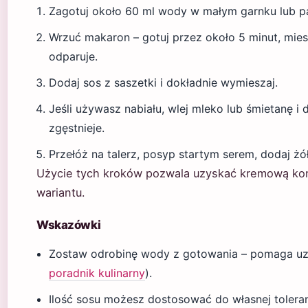
Zagotuj około 60 ml wody w małym garnku lub pat
Wrzuć makaron – gotuj przez około 5 minut, mie
odparuje.
Dodaj sos z saszetki i dokładnie wymieszaj.
Jeśli używasz nabiału, wlej mleko lub śmietanę i 
zgęstnieje.
Przełóż na talerz, posyp startym serem, dodaj żó
Użycie tych kroków pozwala uzyskać kremową kon
wariantu.
Wskazówki
Zostaw odrobinę wody z gotowania – pomaga uz
poradnik kulinarny
).
Ilość sosu możesz dostosować do własnej toleran