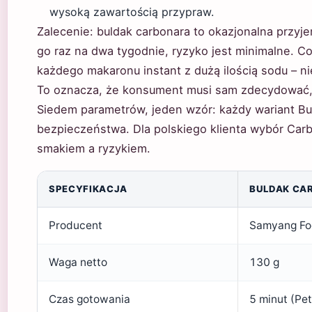
wysoką zawartością przypraw.
Zalecenie: buldak carbonara to okazjonalna przyje
go raz na dwa tygodnie, ryzyko jest minimalne. C
każdego makaronu instant z dużą ilością sodu – ni
To oznacza, że konsument musi sam zdecydować, c
Siedem parametrów, jeden wzór: każdy wariant Buld
bezpieczeństwa. Dla polskiego klienta wybór Ca
smakiem a ryzykiem.
SPECYFIKACJA
BULDAK CA
Producent
Samyang Foo
Waga netto
130 g
Czas gotowania
5 minut (Pet