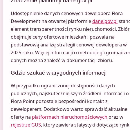
Znaczenie platformy dane.gov.pl
Udostępnienie danych cenowych dewelopera Flora
Development na otwartej platformie
dane.gov.pl
stan
element transparentności rynku nieruchomości. Zbiór
obejmuje ceny ofertowe mieszkań i pozwala na
podstawową analizę strategii cenowej dewelopera w
2025 roku. Więcej informacji o metodologii gromadze
danych można znaleźć w dokumentacji zbioru.
Gdzie szukać wiarygodnych informacji
W przypadku ograniczonej dostępności danych
publicznych, najskuteczniejszym źródłem informacji o
Flora Point pozostaje bezpośredni kontakt z
deweloperem. Dodatkowo warto sprawdzić aktualne
oferty na
platformach nieruchomościowych
oraz w
rejestrze GUS
, który zawiera statystyki dotyczące ryn