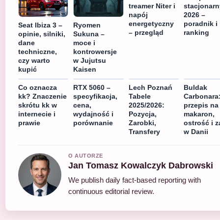
treamer Niter i
stacjonarn
napój
2026 –
energetyczny
poradnik i
Seat Ibiza 3 –
Ryomen
– przegląd
ranking
opinie, silniki,
Sukuna –
dane
moce i
techniczne,
kontrowersje
czy warto
w Jujutsu
kupić
Kaisen
Co oznacza
RTX 5060 –
Lech Poznań
Buldak
kk? Znaczenie
specyfikacja,
Tabele
Carbonara
skrótu kk w
cena,
2025/2026:
przepis na
internecie i
wydajność i
Pozycja,
makaron,
prawie
porównanie
Zarobki,
ostrość i 
Transfery
w Danii
O AUTORZE
Jan Tomasz Kowalczyk Dabrowski
We publish daily fact-based reporting with
continuous editorial review.