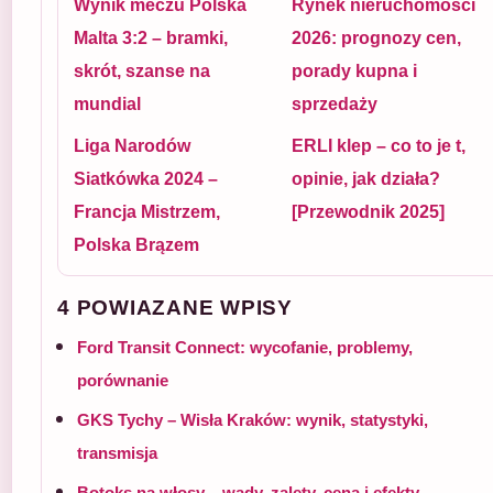
Wynik meczu Polska
Rynek nieruchomości
Malta 3:2 – bramki,
2026: prognozy cen,
skrót, szanse na
porady kupna i
mundial
sprzedaży
Liga Narodów
ERLI klep – co to je t,
Siatkówka 2024 –
opinie, jak działa?
Francja Mistrzem,
[Przewodnik 2025]
Polska Brązem
4 POWIAZANE WPISY
Ford Transit Connect: wycofanie, problemy,
porównanie
GKS Tychy – Wisła Kraków: wynik, statystyki,
transmisja
Botoks na włosy – wady, zalety, cena i efekty