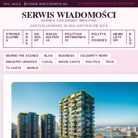
O NAS
KONTAKT
NASZA HISTORIA
THU, AUG 6
WYDANIE WIECZORNE
POLSKI
SERWIS WIADOMOŚCI
SERWIS CODZIENNY BRIEFING
ZAKTUALIZOWANO 20:42
16 ARTYKULOW DZIS
STRONA
O
KO
NASZA
POLITYKA
POLITYK
NEWS
B
GLOWN
N
NTA
HISTOR
PRYWATNOS
A
LETT
L
A
A
KT
IA
CI
COOKIES
ER
O
S
G
BEHIND THE SCENES
BLOG
BUSINESS
CELEBRITY NEWS
INDUSTRY UPDATES
LOCAL
MOVIE CASTS
POLITICS
TECH
TV CASTS
WORLD