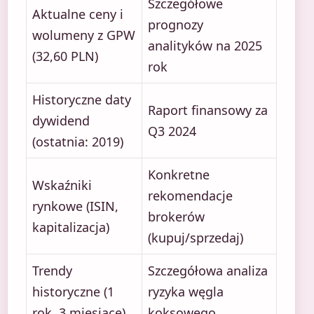
Szczegółowe
Aktualne ceny i
prognozy
wolumeny z GPW
analityków na 2025
(32,60 PLN)
rok
Historyczne daty
Raport finansowy za
dywidend
Q3 2024
(ostatnia: 2019)
Konkretne
Wskaźniki
rekomendacje
rynkowe (ISIN,
brokerów
kapitalizacja)
(kupuj/sprzedaj)
Trendy
Szczegółowa analiza
historyczne (1
ryzyka węgla
rok, 3 miesiące)
koksowego