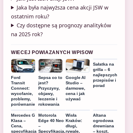
Jaka była najwyższa cena akcji JSW w
ostatnim roku?
Czy dostępne są prognozy analityków
na 2025 rok?
WIECEJ POWIAZANYCH WPISOW
Sałatka na
grilla – 6
najlepszych
Ford
Sepsa co to
Google AI
przepisów i
Transit
jest?
Studio –
porad
Connect:
Przyczyny,
darmowe,
wycofanie,
objawy,
cena i jak
problemy,
leczenie i
używać
porównanie
rokowania
Mercedes G
Motorola
Wisła
Altana
Klasa –
Edge 40 Neo
Kraków:
ogrodowa
Cena,
–
długi,
drewniana
specyfikacja
Specyfikacja,
rywale,
– koszt,