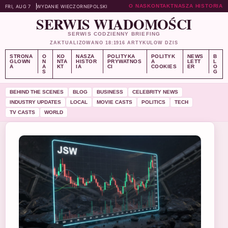
O NAS
KONTAKT
NASZA HISTORIA
FRI, AUG 7
WYDANIE WIECZORNE
POLSKI
SERWIS WIADOMOŚCI
SERWIS CODZIENNY BRIEFING
ZAKTUALIZOWANO 18:19
16 ARTYKULOW DZIS
STRONA
O
KO
NASZA
POLITYKA
POLITYK
NEWS
B
GLOWN
N
NTA
HISTOR
PRYWATNOS
A
LETT
L
A
A
KT
IA
CI
COOKIES
ER
O
S
G
BEHIND THE SCENES
BLOG
BUSINESS
CELEBRITY NEWS
INDUSTRY UPDATES
LOCAL
MOVIE CASTS
POLITICS
TECH
TV CASTS
WORLD