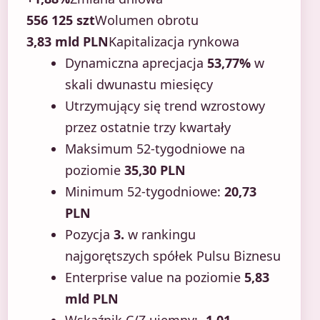
556 125 szt
Wolumen obrotu
3,83 mld PLN
Kapitalizacja rynkowa
Dynamiczna aprecjacja
53,77%
w
skali dwunastu miesięcy
Utrzymujący się trend wzrostowy
przez ostatnie trzy kwartały
Maksimum 52-tygodniowe na
poziomie
35,30 PLN
Minimum 52-tygodniowe:
20,73
PLN
Pozycja
3.
w rankingu
najgorętszych spółek Pulsu Biznesu
Enterprise value na poziomie
5,83
mld PLN