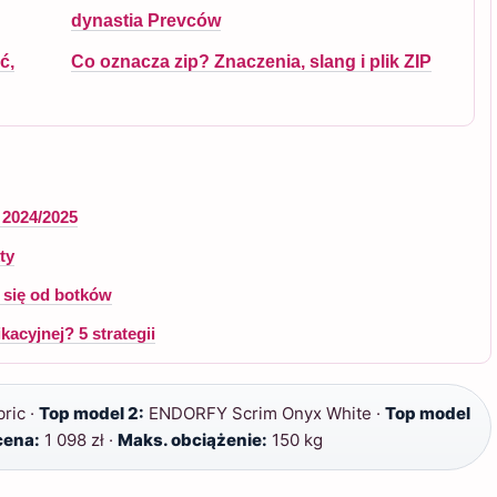
dynastia Prevców
ć,
Co oznacza zip? Znaczenia, slang i plik ZIP
 2024/2025
ty
ą się od botków
acyjnej? 5 strategii
ric ·
Top model 2:
ENDORFY Scrim Onyx White ·
Top model
cena:
1 098 zł ·
Maks. obciążenie:
150 kg