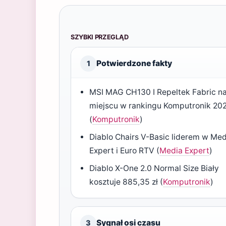
SZYBKI PRZEGLĄD
Potwierdzone fakty
1
MSI MAG CH130 I Repeltek Fabric na
miejscu w rankingu Komputronik 20
(
Komputronik
)
Diablo Chairs V-Basic liderem w Med
Expert i Euro RTV (
Media Expert
)
Diablo X-One 2.0 Normal Size Biały
kosztuje 885,35 zł (
Komputronik
)
Sygnał osi czasu
3