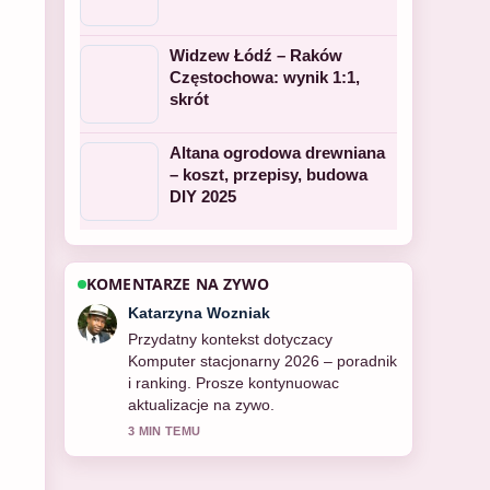
Widzew Łódź – Raków
Częstochowa: wynik 1:1,
skrót
Altana ogrodowa drewniana
– koszt, przepisy, budowa
DIY 2025
KOMENTARZE NA ZYWO
Michal Kaminski
Relacja o Desigual: hiszpańska moda,
kontrowersje, rozmiary | Fakty jest
solidna i bardzo latwa do sledzenia.
5 MIN TEMU