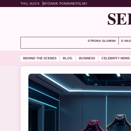
THU, AUG 6
WYDANIE PORANNE
POLSKI
SE
STRONA GLOWNA
O NA
BEHIND THE SCENES
BLOG
BUSINESS
CELEBRITY NEWS