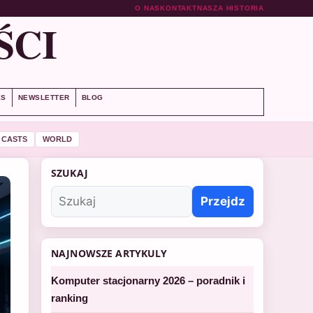
O NAS
KONTAKT
NASZA HISTORIA
ŚCI
ES
NEWSLETTER
BLOG
 CASTS
WORLD
SZUKAJ
Przejdz
NAJNOWSZE ARTYKULY
Komputer stacjonarny 2026 – poradnik i
ranking