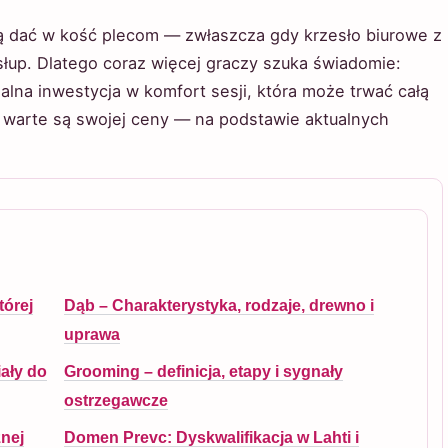
ą dać w kość plecom — zwłaszcza gdy krzesło biurowe z
łup. Dlatego coraz więcej graczy szuka świadomie:
ealna inwestycja w komfort sesji, która może trwać całą
 warte są swojej ceny — na podstawie aktualnych
tórej
Dąb – Charakterystyka, rodzaje, drewno i
uprawa
iały do
Grooming – definicja, etapy i sygnały
ostrzegawcze
żnej
Domen Prevc: Dyskwalifikacja w Lahti i