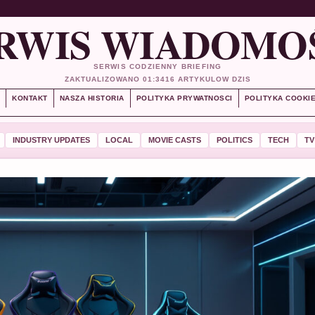
RWIS WIADOMO
SERWIS CODZIENNY BRIEFING
ZAKTUALIZOWANO 01:34
16 ARTYKULOW DZIS
S
KONTAKT
NASZA HISTORIA
POLITYKA PRYWATNOSCI
POLITYKA COOKI
INDUSTRY UPDATES
LOCAL
MOVIE CASTS
POLITICS
TECH
TV