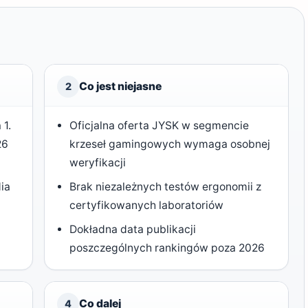
Co jest niejasne
2
 1.
Oficjalna oferta JYSK w segmencie
26
krzeseł gamingowych wymaga osobnej
weryfikacji
ia
Brak niezależnych testów ergonomii z
certyfikowanych laboratoriów
Dokładna data publikacji
poszczególnych rankingów poza 2026
Co dalej
4