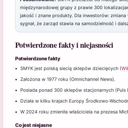
międzynarodowej grupy z prawie 300 lokalizacjam
jakość i znane produkty. Dla inwestorów: zmiana 
sygnał, że zarząd stawia na samodzielność i dals
Potwierdzone fakty i niejasności
Potwierdzone fakty
SMYK jest polską siecią sklepów dziecięcych (
Wi
Założona w 1977 roku (Omnichannel News).
Posiada ponad 300 sklepów stacjonarnych (Puls 
Działa w kilku krajach Europy Środkowo-Wschodn
W 2024 roku zmieniła właściciela na prezesa Mic
Co jest niejasne