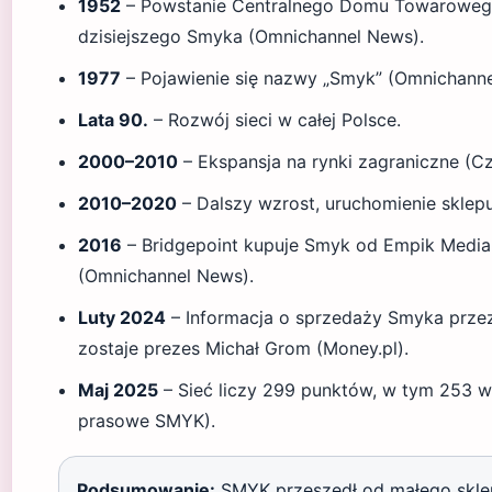
1952
– Powstanie Centralnego Domu Towarowego
dzisiejszego Smyka (Omnichannel News).
1977
– Pojawienie się nazwy „Smyk” (Omnichanne
Lata 90.
– Rozwój sieci w całej Polsce.
2000–2010
– Ekspansja na rynki zagraniczne (Cz
2010–2020
– Dalszy wzrost, uruchomienie sklep
2016
– Bridgepoint kupuje Smyk od Empik Media 
(Omnichannel News).
Luty 2024
– Informacja o sprzedaży Smyka przez
zostaje prezes Michał Grom (Money.pl).
Maj 2025
– Sieć liczy 299 punktów, w tym 253 w 
prasowe SMYK).
Podsumowanie:
SMYK przeszedł od małego skle