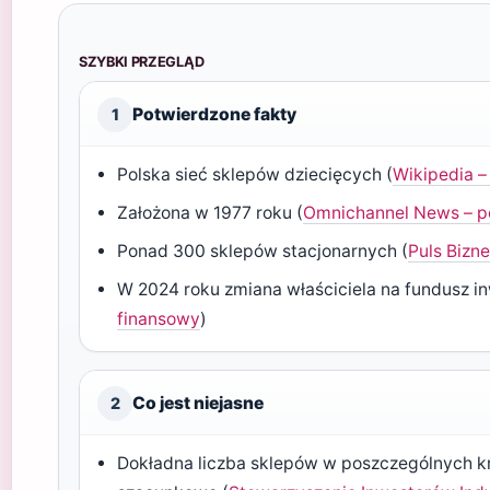
SZYBKI PRZEGLĄD
Potwierdzone fakty
1
Polska sieć sklepów dziecięcych (
Wikipedia –
Założona w 1977 roku (
Omnichannel News – p
Ponad 300 sklepów stacjonarnych (
Puls Bizn
W 2024 roku zmiana właściciela na fundusz i
finansowy
)
Co jest niejasne
2
Dokładna liczba sklepów w poszczególnych kr