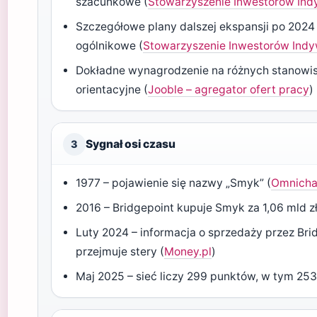
szacunkowe (
Stowarzyszenie Inwestorów Indy
Szczegółowe plany dalszej ekspansji po 2024 
ogólnikowe (
Stowarzyszenie Inwestorów Indyw
Dokładne wynagrodzenie na różnych stanowi
orientacyjne (
Jooble – agregator ofert pracy
)
Sygnał osi czasu
3
1977 – pojawienie się nazwy „Smyk” (
Omnicha
2016 – Bridgepoint kupuje Smyk za 1,06 mld zł
Luty 2024 – informacja o sprzedaży przez Bri
przejmuje stery (
Money.pl
)
Maj 2025 – sieć liczy 299 punktów, w tym 253