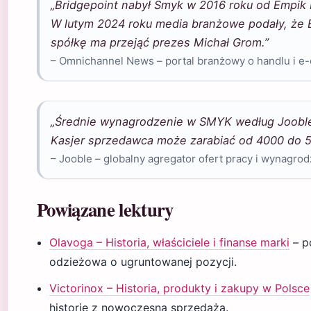
„Bridgepoint nabył Smyk w 2016 roku od Empik M
W lutym 2024 roku media branżowe podały, że 
spółkę ma przejąć prezes Michał Grom.”
– Omnichannel News – portal branżowy o handlu i 
„Średnie wynagrodzenie w SMYK według Jooble 
Kasjer sprzedawca może zarabiać od 4000 do 50
– Jooble – globalny agregator ofert pracy i wynagro
Powiązane lektury
Olavoga – Historia, właściciele i finanse marki
– p
odzieżowa o ugruntowanej pozycji.
Victorinox – Historia, produkty i zakupy w Polsce
historię z nowoczesną sprzedażą.