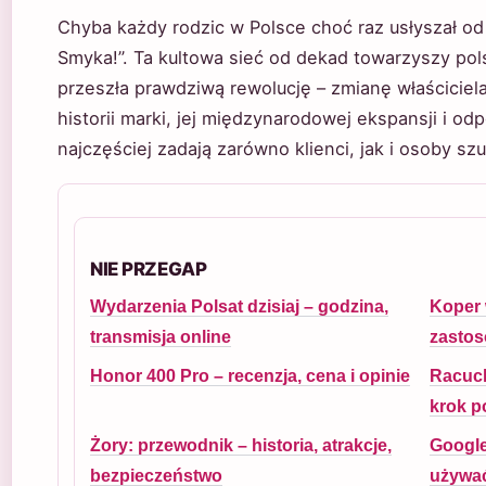
Chyba każdy rodzic w Polsce choć raz usłyszał o
Smyka!”. Ta kultowa sieć od dekad towarzyszy pol
przeszła prawdziwą rewolucję – zmianę właściciela
historii marki, jej międzynarodowej ekspansji i od
najczęściej zadają zarówno klienci, jak i osoby szu
NIE PRZEGAP
Wydarzenia Polsat dzisiaj – godzina,
Koper 
transmisja online
zastos
Honor 400 Pro – recenzja, cena i opinie
Racuch
krok p
Żory: przewodnik – historia, atrakcje,
Google
bezpieczeństwo
używa