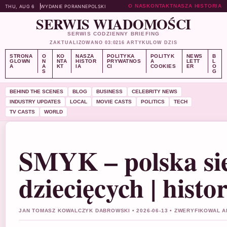
O NAS
KONTAKT
NASZA HISTORIA
THU, AUG 6
WYDANIE PORANNE
POLSKI
SERWIS WIADOMOŚCI
SERWIS CODZIENNY BRIEFING
ZAKTUALIZOWANO 03:02
16 ARTYKULOW DZIS
STRONA
O
KO
NASZA
POLITYKA
POLITYK
NEWS
B
GLOWN
N
NTA
HISTOR
PRYWATNOS
A
LETT
L
A
A
KT
IA
CI
COOKIES
ER
O
S
G
BEHIND THE SCENES
BLOG
BUSINESS
CELEBRITY NEWS
INDUSTRY UPDATES
LOCAL
MOVIE CASTS
POLITICS
TECH
TV CASTS
WORLD
SMYK – polska si
dziecięcych | histo
JAN TOMASZ KOWALCZYK DABROWSKI • 2026-06-13 • ZWERYFIKOWAL 