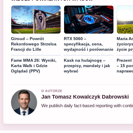
Giroud – Powrót
RTX 5060 –
Maria A
Rekordowego Strzelca
specyfikacja, cena,
życiorys
Francji do Lille
wydajność i porównanie
życie p
Fame MMA 26: Wyniki,
Kask na hulajnogę –
Prezent
Karta Walk i Gdzie
przepisy, mandaty i jak
– 15 po
Oglądać (PPV)
wybrać
naprawd
O AUTORZE
Jan Tomasz Kowalczyk Dabrowski
We publish daily fact-based reporting with conti