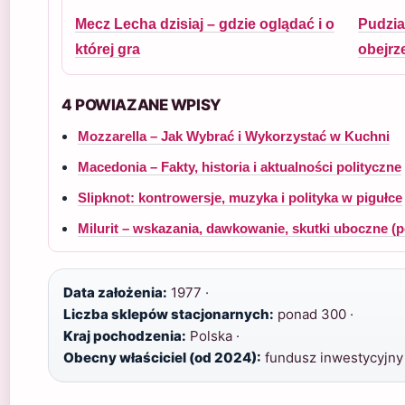
Mecz Lecha dzisiaj – gdzie oglądać i o
Pudzian
której gra
obejrz
4 POWIAZANE WPISY
Mozzarella – Jak Wybrać i Wykorzystać w Kuchni
Macedonia – Fakty, historia i aktualności polityczne
Slipknot: kontrowersje, muzyka i polityka w pigułce
Milurit – wskazania, dawkowanie, skutki uboczne (p
Data założenia:
1977 ·
Liczba sklepów stacjonarnych:
ponad 300 ·
Kraj pochodzenia:
Polska ·
Obecny właściciel (od 2024):
fundusz inwestycyjny