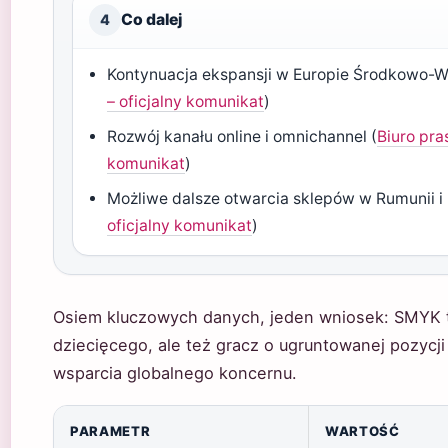
Co dalej
4
Kontynuacja ekspansji w Europie Środkowo-W
– oficjalny komunikat
)
Rozwój kanału online i omnichannel (
Biuro pra
komunikat
)
Możliwe dalsze otwarcia sklepów w Rumunii i B
oficjalny komunikat
)
Osiem kluczowych danych, jeden wniosek: SMYK to 
dziecięcego, ale też gracz o ugruntowanej pozycji 
wsparcia globalnego koncernu.
Podstawowe dane o sieci SMYK
PARAMETR
WARTOŚĆ