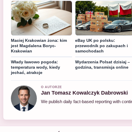
Maciej Krakowian żona: kim
eBay UK po polsku:
jest Magdalena Boryc-
przewodnik po zakupach i
Krakowian
samochodach
Włady ławowo pogoda:
Wydarzenia Polsat dzisiaj –
temperatura wody, kiedy
godzina, transmisja online
jechać, atrakcje
O AUTORZE
Jan Tomasz Kowalczyk Dabrowski
We publish daily fact-based reporting with conti