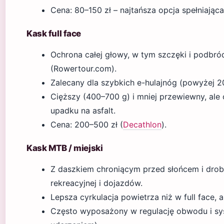
Cena: 80–150 zł – najtańsza opcja spełniając
Kask full face
Ochrona całej głowy, w tym szczęki i podbr
(Rowertour.com).
Zalecany dla szybkich e-hulajnóg (powyżej 2
Cięższy (400–700 g) i mniej przewiewny, ale 
upadku na asfalt.
Cena: 200–500 zł (
Decathlon
).
Kask MTB / miejski
Z daszkiem chroniącym przed słońcem i drob
rekreacyjnej i dojazdów.
Lepsza cyrkulacja powietrza niż w full face,
Często wyposażony w regulację obwodu i s