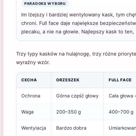
PARADOKS WYBORU
Im lżejszy i bardziej wentylowany kask, tym chę
chroni. Full face daje największe bezpieczeńst
plecaku, a nie na głowie. Najlepszy kask to ten,
Trzy typy kasków na hulajnogę, trzy różne prioryte
wyraźny wzór.
CECHA
ORZESZEK
FULL FACE
Ochrona
Górna część głowy
Cała głowa 
Waga
200–350 g
400–700 g
Wentylacja
Bardzo dobra
Umiarkowa