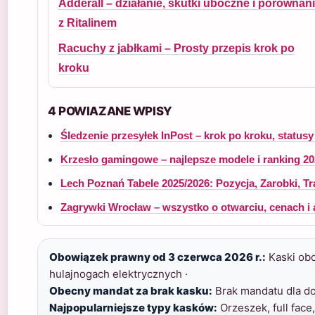
Adderall – działanie, skutki uboczne i porównan
z Ritalinem
Racuchy z jabłkami – Prosty przepis krok po
kroku
4 POWIAZANE WPISY
Śledzenie przesyłek InPost – krok po kroku, statusy
Krzesło gamingowe – najlepsze modele i ranking 2
Lech Poznań Tabele 2025/2026: Pozycja, Zarobki, Tr
Zagrywki Wrocław – wszystko o otwarciu, cenach i 
Obowiązek prawny od 3 czerwca 2026 r.:
Kaski obo
hulajnogach elektrycznych ·
Obecny mandat za brak kasku:
Brak mandatu dla do
Najpopularniejsze typy kasków:
Orzeszek, full face