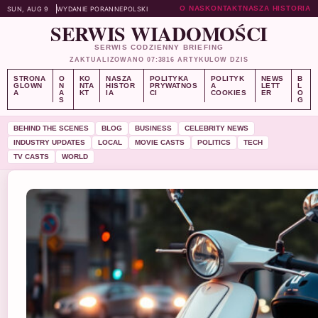
O NAS
KONTAKT
NASZA HISTORIA
SUN, AUG 9
WYDANIE PORANNE
POLSKI
SERWIS WIADOMOŚCI
SERWIS CODZIENNY BRIEFING
ZAKTUALIZOWANO 07:38
16 ARTYKULOW DZIS
STRONA
O
KO
NASZA
POLITYKA
POLITYK
NEWS
B
GLOWN
N
NTA
HISTOR
PRYWATNOS
A
LETT
L
A
A
KT
IA
CI
COOKIES
ER
O
S
G
BEHIND THE SCENES
BLOG
BUSINESS
CELEBRITY NEWS
INDUSTRY UPDATES
LOCAL
MOVIE CASTS
POLITICS
TECH
TV CASTS
WORLD