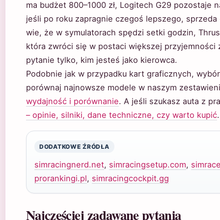
ma budżet 800–1000 zł, Logitech G29 pozostaje 
jeśli po roku zapragnie czegoś lepszego, sprzeda 
wie, że w symulatorach spędzi setki godzin, Thru
która zwróci się w postaci większej przyjemności z
pytanie tylko, kim jesteś jako kierowca.
Podobnie jak w przypadku kart graficznych, wybór
porównaj najnowsze modele w naszym zestawien
wydajność i porównanie
. A jeśli szukasz auta z 
– opinie, silniki, dane techniczne, czy warto kupić
.
DODATKOWE ŹRÓDŁA
simracingnerd.net
,
simracingsetup.com
,
simrac
prorankingi.pl
,
simracingcockpit.gg
Najczęściej zadawane pytania