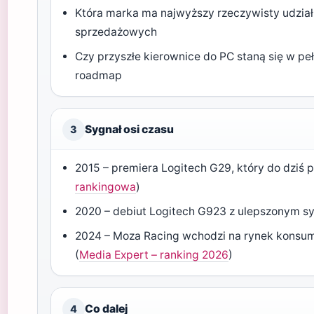
Która marka ma najwyższy rzeczywisty udział
sprzedażowych
Czy przyszłe kierownice do PC staną się w pe
roadmap
Sygnał osi czasu
3
2015 – premiera Logitech G29, który do dziś p
rankingowa
)
2020 – debiut Logitech G923 z ulepszonym s
2024 – Moza Racing wchodzi na rynek konsum
(
Media Expert – ranking 2026
)
Co dalej
4