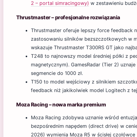
2 – portal simracingowy)
w zestawieniu budż
Thrustmaster – profesjonalne rozwiązania
Thrustmaster oferuje lepszy force feedback n
zastosowaniu silników bezszczotkowych w mo
wskazuje Thrustmaster T300RS GT jako najbar
T248 to najnowszy model średniej półki z ped
magnetycznym). GamesRadar (Tier 2) uznaje
segmencie do 1000 zł.
T150 to model wejściowy z silnikiem szczotk
feedback niż jakikolwiek model Logitech z te
Moza Racing – nowa marka premium
Moza Racing zdobywa uznanie wśród entuzjas
bezpośrednim napędem (direct drive) w cenie 
2026) wymienia Moza R5 w ścisłej czołówce 