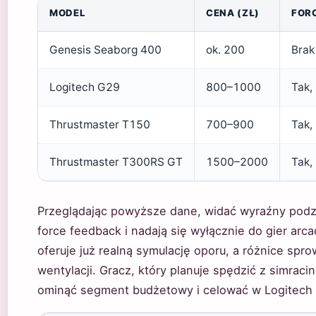
MODEL
CENA (ZŁ)
FOR
Genesis Seaborg 400
ok. 200
Brak
Logitech G29
800–1000
Tak,
Thrustmaster T150
700–900
Tak,
Thrustmaster T300RS GT
1500–2000
Tak,
Przeglądając powyższe dane, widać wyraźny podzia
force feedback i nadają się wyłącznie do gier arc
oferuje już realną symulację oporu, a różnice spro
wentylacji. Gracz, który planuje spędzić z simraci
ominąć segment budżetowy i celować w Logitech 