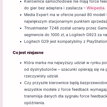
Kierownice samochodowe nie mają force feed
do gier bez adaptera i zasilacza –
Wikipedia
.
Media Expert ma w ofercie ponad 80 modeli 
największym stacjonarnym punktem sprzedaż
Thrustmaster T248 został uznany przez Gam
segmencie do 1000 zł, a Logitech G923 za na
Logitech G29 jest kompatybilny z PlayStatio
Co jest niejasne
Która marka ma najwyższy udział w rynku p
od dystrybutorów – szacunki opierają się na 
rzeczywisty udział.
Czy przyszłe kierownice będą bezprzewodow
wszystkie modele z force feedback wymagają
transmisja danych dla sygnału force feedback
opóźnienia.