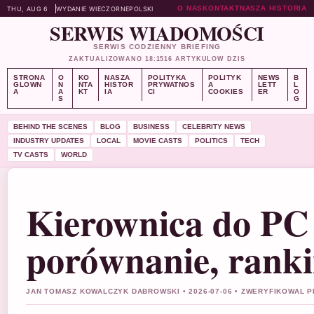
O NAS
KONTAKT
NASZA HISTORIA
THU, AUG 6
WYDANIE WIECZORNE
POLSKI
SERWIS WIADOMOŚCI
SERWIS CODZIENNY BRIEFING
ZAKTUALIZOWANO 18:15
16 ARTYKULOW DZIS
STRONA
O
KO
NASZA
POLITYKA
POLITYK
NEWS
B
GLOWN
N
NTA
HISTOR
PRYWATNOS
A
LETT
L
A
A
KT
IA
CI
COOKIES
ER
O
S
G
BEHIND THE SCENES
BLOG
BUSINESS
CELEBRITY NEWS
INDUSTRY UPDATES
LOCAL
MOVIE CASTS
POLITICS
TECH
TV CASTS
WORLD
Kierownica do PC 
porównanie, ranki
JAN TOMASZ KOWALCZYK DABROWSKI • 2026-07-06 • ZWERYFIKOWAL PI