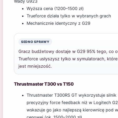
Wady G923
Wyższa cena (1200–1500 zł)
Trueforce działa tylko w wybranych grach
Mechanicznie identyczny z G29
SEDNO SPRAWY
Gracz budżetowy dostaje w G29 95% tego, co o
Trueforce usłyszysz tylko w symulatorach, które
jest mniejszość.
Thrustmaster T300 vs T150
Thrustmaster T300RS GT wykorzystuje silnik 
precyzyjny force feedback niż w Logitech G29
wskazuje go jako najlepszą kierownicę pod w
cenowej (ok. 1500–2000 zł).